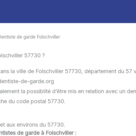
entiste de garde Folschviller
lschviller 57730 ?
ans la ville de Folschviller 57730, département du 57
-dentiste-de-garde.org
galement la possiblité d’être mis en relation avec un de
roche du code postal 57730.
r et aux environs du 57730.
ntistes de garde à Folschviller :