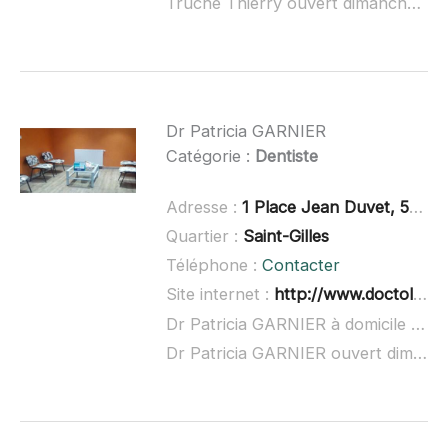
Truche Thierry ouvert dimanche :
no
Dr Patricia GARNIER
Catégorie :
Dentiste
Adresse :
1 Place Jean Duvet, 52200 Langres
Quartier :
Saint-Gilles
Téléphone :
Contacter
Site internet :
http://www.doctolib.fr/dentiste/langres/patricia-garnier
Dr Patricia GARNIER à domicile :
non
Dr Patricia GARNIER ouvert dimanche :