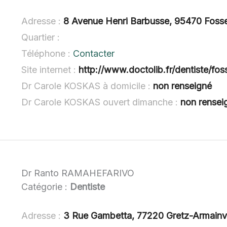
Adresse :
8 Avenue Henri Barbusse, 95470 Foss
Quartier :
Téléphone :
Contacter
Site internet :
http://www.doctolib.fr/dentiste/fo
Dr Carole KOSKAS à domicile :
non renseigné
Dr Carole KOSKAS ouvert dimanche :
non rensei
Dr Ranto RAMAHEFARIVO
Catégorie :
Dentiste
Adresse :
3 Rue Gambetta, 77220 Gretz-Armainvil