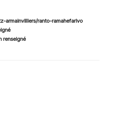
tz-armainvilliers/ranto-ramahefarivo
eigné
n renseigné