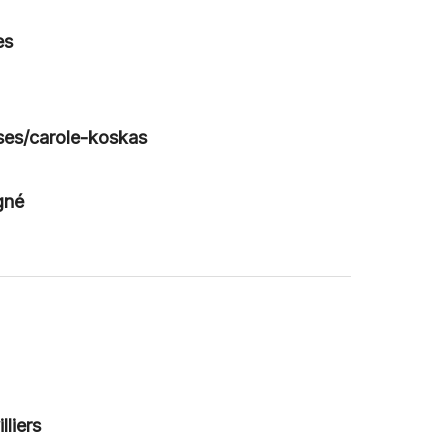
es
sses/carole-koskas
gné
liers