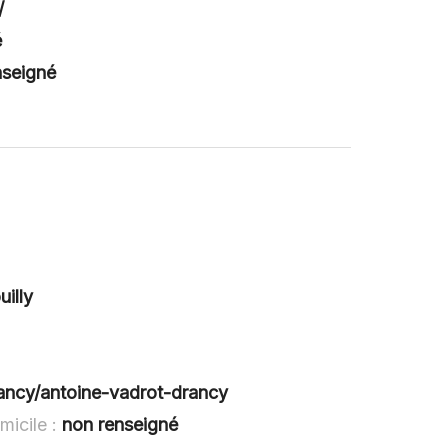
/
é
nseigné
illy
rancy/antoine-vadrot-drancy
micile :
non renseigné