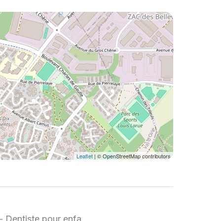
Leaflet
| © OpenStreetMap contributors
 Dentiste pour enfa