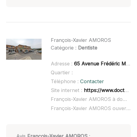
François-Xavier AMOROS
Catégorie :
Dentiste
Adresse :
65 Avenue Frédéric Mistral, 13820 Ensuès-la-Redonne
Quartier :
Téléphone :
Contacter
Site internet :
https://www.doctolib.fr/dentiste/ensues-la-redonne/francois-xavier-amoros
François-Xavier AMOROS à domicile :
François-Xavier AMOROS ouvert dimanche :
Avis
François-Xavier AMOROS
: