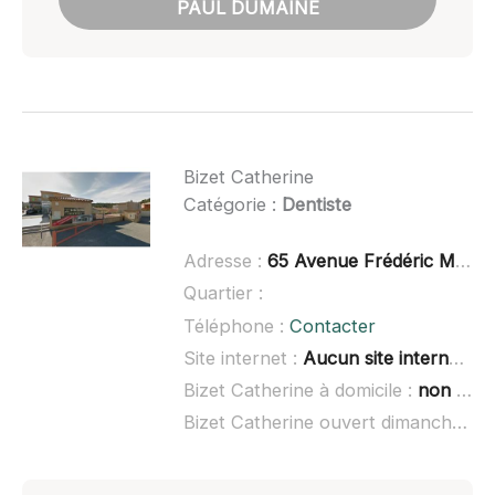
PAUL DUMAINE
Bizet Catherine
Catégorie :
Dentiste
Adresse :
65 Avenue Frédéric Mistral, 13820 Ensuès-la-Redonne
Quartier :
Téléphone :
Contacter
Site internet :
Aucun site internet connu
Bizet Catherine à domicile :
non renseigné
Bizet Catherine ouvert dimanche :
n