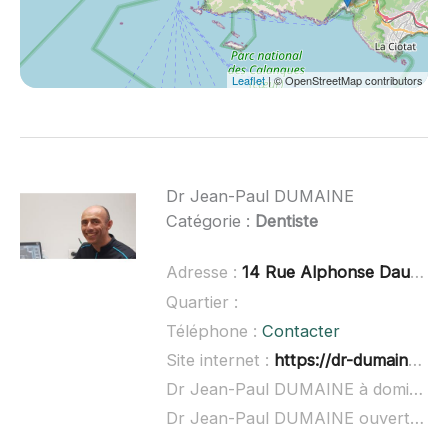
Leaflet
| © OpenStreetMap contributors
Dr Jean-Paul DUMAINE
Catégorie :
Dentiste
Adresse :
14 Rue Alphonse Daudet, 13820 Ensuès-la-Redonne
Quartier :
Téléphone :
Contacter
Site internet :
https://dr-dumaine-jean-paul.chirurgiens-dentistes-en-france.fr/
Dr Jean-Paul DUMAINE à domicile :
Dr Jean-Paul DUMAINE ouvert dimanche :