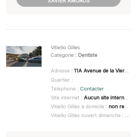
XAVIER AMOROS
Vitiello Gilles
Catégorie :
Dentiste
Adresse :
11A Avenue de la Vierge, 13820 Ensuès-la-Redonne
Quartier :
Téléphone :
Contacter
Site internet :
Aucun site internet connu
Vitiello Gilles à domicile :
non renseigné
Vitiello Gilles ouvert dimanche :
non 