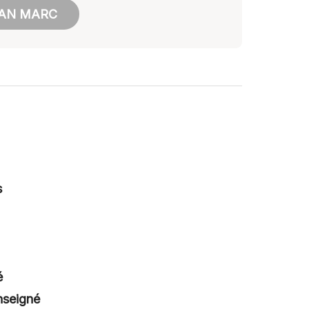
EAN MARC
s
é
nseigné