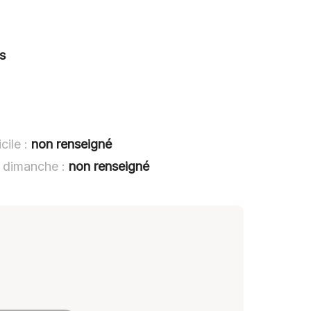
s
cile :
non renseigné
t dimanche :
non renseigné