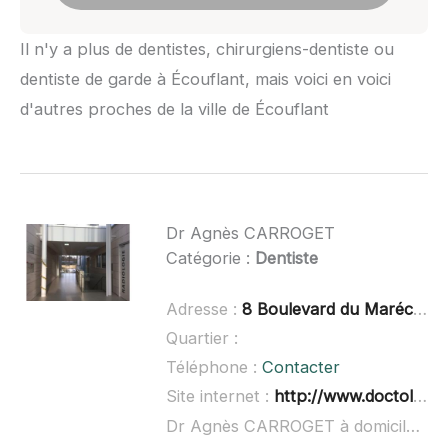
Il n'y a plus de dentistes, chirurgiens-dentiste ou
dentiste de garde à Écouflant, mais voici en voici
d'autres proches de la ville de Écouflant
Dr Agnès CARROGET
Catégorie :
Dentiste
Adresse :
8 Boulevard du Maréchal Foch, 49150 Baugé en Anjou
Quartier :
Téléphone :
Contacter
Site internet :
http://www.doctolib.fr/dentiste/bauge-en-anjou/agnes-carroget
Dr Agnès CARROGET à domicile :
no