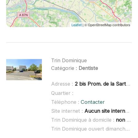
Leaflet
| © OpenStreetMap contributors
Trin Dominique
Catégorie :
Dentiste
Adresse :
2 bis Prom. de la Sarthe, 49000 Écouflant
Quartier :
Téléphone :
Contacter
Site internet :
Aucun site internet connu
Trin Dominique à domicile :
non renseigné
Trin Dominique ouvert dimanche :
no