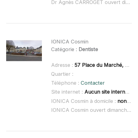
Dr Agnès CARROGET ouvert dimanche :
IONICA Cosmin
Catégorie :
Dentiste
Adresse :
57 Place du Marché, 49150 Baugé en Anjou
Quartier :
Téléphone :
Contacter
Site internet :
Aucun site internet connu
IONICA Cosmin à domicile :
non renseigné
IONICA Cosmin ouvert dimanche :
n