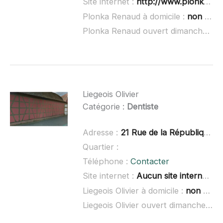
Site internet :
http://www.plonka-renaud.chirurgiens-dentistes.fr/
Plonka Renaud à domicile :
non renseigné
Plonka Renaud ouvert dimanche :
no
Liegeois Olivier
Catégorie :
Dentiste
Adresse :
21 Rue de la République, 67720 Hœrdt
Quartier :
Téléphone :
Contacter
Site internet :
Aucun site internet connu
Liegeois Olivier à domicile :
non renseigné
Liegeois Olivier ouvert dimanche :
no