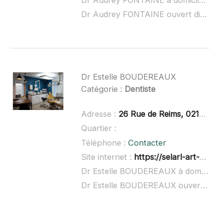
Dr Audrey FONTAINE à domicile :
no
Dr Audrey FONTAINE ouvert dimanche :
Dr Estelle BOUDEREAUX
Catégorie :
Dentiste
Adresse :
26 Rue de Reims, 02150 Sissonne
Quartier :
Téléphone :
Contacter
Site internet :
https://selarl-art-dentaire.chirurgiens-dentistes.fr/
Dr Estelle BOUDEREAUX à domicile :
Dr Estelle BOUDEREAUX ouvert dimanche :