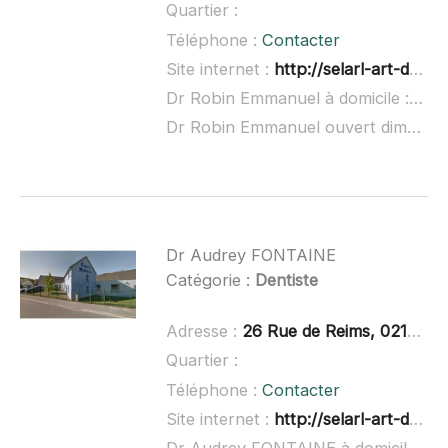
Quartier :
Téléphone :
Contacter
Site internet :
http://selarl-art-dentaire.chirurgiens-dentistes.fr/
Dr Robin Emmanuel à domicile :
non 
Dr Robin Emmanuel ouvert dimanche :
Dr Audrey FONTAINE
Catégorie :
Dentiste
Adresse :
26 Rue de Reims, 02150 Sissonne
Quartier :
Téléphone :
Contacter
Site internet :
http://selarl-art-dentaire.chirurgiens-dentistes.fr/