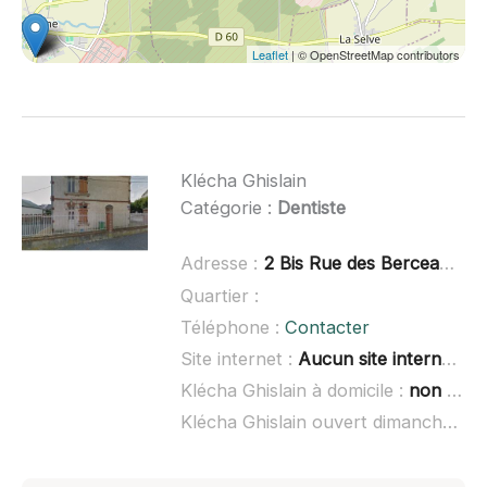
Leaflet
| © OpenStreetMap contributors
Klécha Ghislain
Catégorie :
Dentiste
Adresse :
2 Bis Rue des Berceaux, 02340 Dizy-le-Gros
Quartier :
Téléphone :
Contacter
Site internet :
Aucun site internet connu
Klécha Ghislain à domicile :
non renseigné
Klécha Ghislain ouvert dimanche :
no