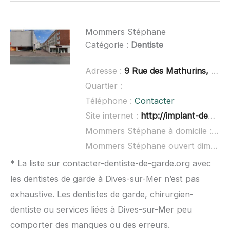
Mommers Stéphane
Catégorie :
Dentiste
Adresse :
9 Rue des Mathurins, 14100 Lisieux
Quartier :
Téléphone :
Contacter
Site internet :
http://implant-dentaire-lisieux-docteur-mommers.fr/
Mommers Stéphane à domicile :
non
Mommers Stéphane ouvert dimanche :
* La liste sur contacter-dentiste-de-garde.org avec
les dentistes de garde à Dives-sur-Mer n’est pas
exhaustive. Les dentistes de garde, chirurgien-
dentiste ou services liées à Dives-sur-Mer peu
comporter des manques ou des erreurs.