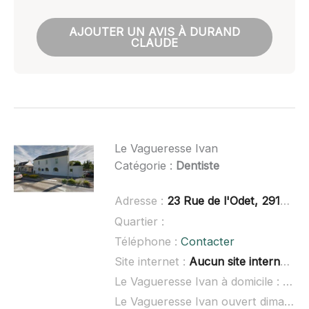
AJOUTER UN AVIS À DURAND
CLAUDE
Le Vagueresse Ivan
Catégorie :
Dentiste
Adresse :
23 Rue de l'Odet, 29120 Combrit
Quartier :
Téléphone :
Contacter
Site internet :
Aucun site internet connu
Le Vagueresse Ivan à domicile :
non 
Le Vagueresse Ivan ouvert dimanche :