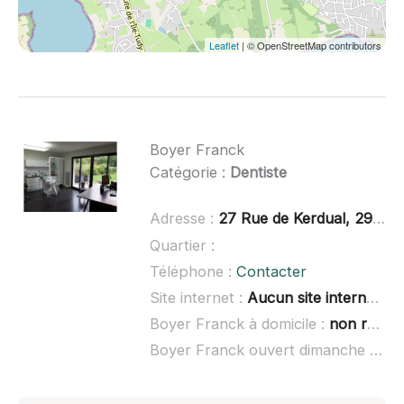
Leaflet
| © OpenStreetMap contributors
Boyer Franck
Catégorie :
Dentiste
Adresse :
27 Rue de Kerdual, 29120 Combrit
Quartier :
Téléphone :
Contacter
Site internet :
Aucun site internet connu
Boyer Franck à domicile :
non renseigné
Boyer Franck ouvert dimanche :
non