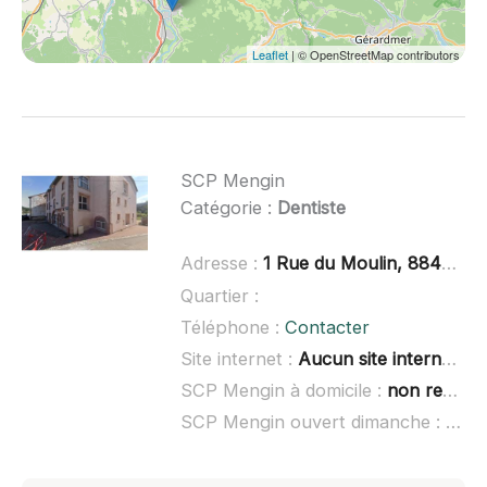
Leaflet
| © OpenStreetMap contributors
SCP Mengin
Catégorie :
Dentiste
Adresse :
1 Rue du Moulin, 88460 Cheniménil
Quartier :
Téléphone :
Contacter
Site internet :
Aucun site internet connu
SCP Mengin à domicile :
non renseigné
SCP Mengin ouvert dimanche :
non 