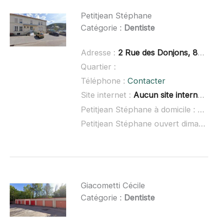
Petitjean Stéphane
Catégorie :
Dentiste
Adresse :
2 Rue des Donjons, 88510 Éloyes
Quartier :
Téléphone :
Contacter
Site internet :
Aucun site internet connu
Petitjean Stéphane à domicile :
non 
Petitjean Stéphane ouvert dimanche :
Giacometti Cécile
Catégorie :
Dentiste