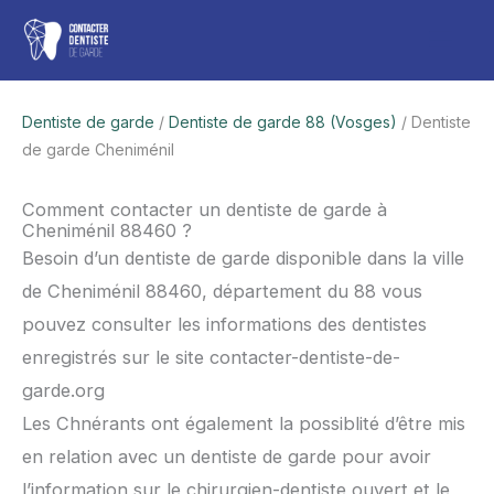
Aller
Men
au
contenu
princ
Dentiste de garde
/
Dentiste de garde 88 (Vosges)
/ Dentiste
de garde Cheniménil
Comment contacter un dentiste de garde à
Cheniménil 88460 ?
Besoin d’un dentiste de garde disponible dans la ville
de Cheniménil 88460, département du 88 vous
pouvez consulter les informations des dentistes
enregistrés sur le site contacter-dentiste-de-
garde.org
Les Chnérants ont également la possiblité d’être mis
en relation avec un dentiste de garde pour avoir
l’information sur le chirurgien-dentiste ouvert et le