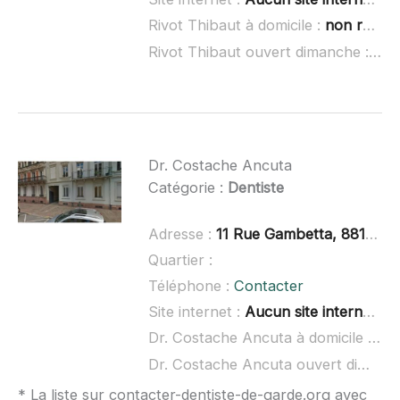
Rivot Thibaut à domicile :
non renseigné
Rivot Thibaut ouvert dimanche :
non
Dr. Costache Ancuta
Catégorie :
Dentiste
Adresse :
11 Rue Gambetta, 88100 Saint-Dié-des-Vosges
Quartier :
Téléphone :
Contacter
Site internet :
Aucun site internet connu
Dr. Costache Ancuta à domicile :
non
Dr. Costache Ancuta ouvert dimanche :
* La liste sur contacter-dentiste-de-garde.org avec