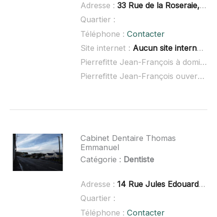
Adresse :
33 Rue de la Roseraie, 86100 Châtellerault
Quartier :
Téléphone :
Contacter
Site internet :
Aucun site internet connu
Pierrefitte Jean-François à domicile :
Pierrefitte Jean-François ouvert dimanche :
Cabinet Dentaire Thomas
Emmanuel
Catégorie :
Dentiste
Adresse :
14 Rue Jules Edouard Menard, 86230 Saint-Gervais-les-Trois-Cloch
Quartier :
Téléphone :
Contacter