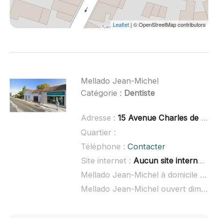
Leaflet
| © OpenStreetMap contributors
Mellado Jean-Michel
Catégorie :
Dentiste
Adresse :
15 Avenue Charles de Gaulle, 17610 Chaniers
Quartier :
Téléphone :
Contacter
Site internet :
Aucun site internet connu
Mellado Jean-Michel à domicile :
non
Mellado Jean-Michel ouvert dimanche :