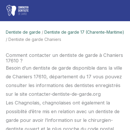
Aller
Men
au
contenu
princ
Dentiste de garde
/
Dentiste de garde 17 (Charente-Maritime)
/ Dentiste de garde Chaniers
Comment contacter un dentiste de garde à Chaniers
17610 ?
Besoin d’un dentiste de garde disponible dans la ville
de Chaniers 17610, département du 17 vous pouvez
consulter les informations des dentistes enregistrés
sur le site contacter-dentiste-de-garde.org
Les Chagnolais, chagnolaises ont également la
possiblité d’être mis en relation avec un dentiste de
garde pour avoir l’information sur le chirurgien-
dentiste ouvert et le plus proche du code postal