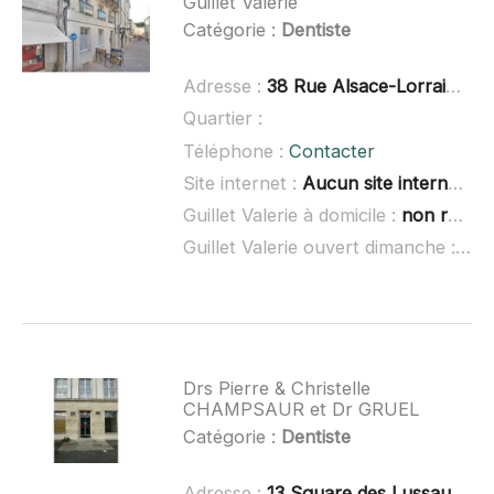
Guillet Valerie
Catégorie :
Dentiste
Adresse :
38 Rue Alsace-Lorraine, 17100 Saintes
Quartier :
Téléphone :
Contacter
Site internet :
Aucun site internet connu
Guillet Valerie à domicile :
non renseigné
Guillet Valerie ouvert dimanche :
non
Drs Pierre & Christelle
CHAMPSAUR et Dr GRUEL
Catégorie :
Dentiste
Adresse :
13 Square des Lussaut, 17400 Saint-Jean-d'Angély