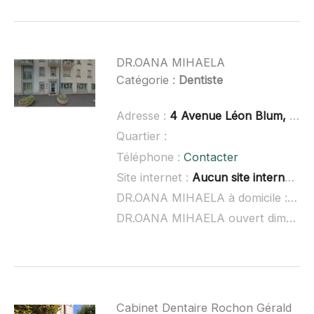
DR.OANA MIHAELA
Catégorie :
Dentiste
Adresse :
4 Avenue Léon Blum, 43100 Brioude
Quartier :
Téléphone :
Contacter
Site internet :
Aucun site internet connu
DR.OANA MIHAELA à domicile :
non
DR.OANA MIHAELA ouvert dimanche :
Cabinet Dentaire Rochon Gérald