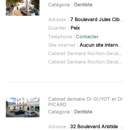
Catégorie :
Dentiste
Adresse :
7 Boulevard Jules Cibrand, 63500 Issoire
Quartier :
Peix
Téléphone :
Contacter
Site internet :
Aucun site internet connu
Cabinet Dentaire Rochon Gérald à domicile :
Cabinet Dentaire Rochon Gérald ouvert dimanche :
Cabinet dentaire Dr GUYOT et Dr
PICARD
Catégorie :
Dentiste
Adresse :
32 Boulevard Aristide Briand, 43100 Brioude