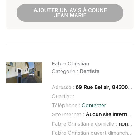
AJOUTER UN AVIS À COUNE
JEAN MARIE
Fabre Christian
Catégorie :
Dentiste
Adresse :
69 Rue Bel air, 84300 Cavaillon
Quartier :
Téléphone :
Contacter
Site internet :
Aucun site internet connu
Fabre Christian à domicile :
non renseigné
Fabre Christian ouvert dimanche :
n