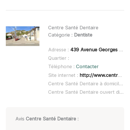
Centre Santé Dentaire
Catégorie :
Dentiste
Adresse :
439 Avenue Georges Clemenceau, 84300 Cavaillon
Quartier :
Téléphone :
Contacter
Site internet :
http://www.centres-sante-mutualistes.fr/offre-soins/dentaires-n302
Centre Santé Dentaire à domicile :
n
Centre Santé Dentaire ouvert dimanche :
Avis
Centre Santé Dentaire
: