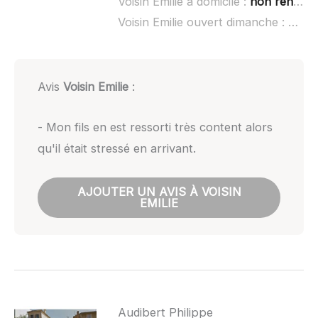
Voisin Emilie à domicile :
non renseigné
Voisin Emilie ouvert dimanche :
non 
Avis
Voisin Emilie
:
- Mon fils en est ressorti très content alors
qu'il était stressé en arrivant.
AJOUTER UN AVIS À VOISIN
EMILIE
Audibert Philippe