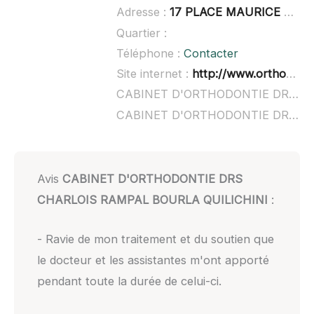
Adresse :
17 PLACE MAURICE BOUCHET, Cours Bournissac, 84300 Cavaillon
Quartier :
Téléphone :
Contacter
Site internet :
http://www.orthodontie-charlois-rampal-bourla-quilichini.chirurgiens-dentistes.fr/
CABINET D'ORTHODONTIE DRS CHARLOIS RAMPAL BOURLA QUILICHINI à domicile :
CABINET D'ORTHODONTIE DRS CHARLOIS RAMPAL BOURLA QUILICHINI ouvert dimanche :
Avis
CABINET D'ORTHODONTIE DRS
CHARLOIS RAMPAL BOURLA QUILICHINI
:
- Ravie de mon traitement et du soutien que
le docteur et les assistantes m'ont apporté
pendant toute la durée de celui-ci.