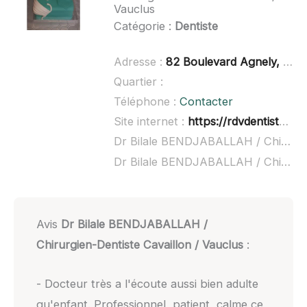
Vauclus
Catégorie :
Dentiste
Adresse :
82 Boulevard Agnely, 84300 Cavaillon
Quartier :
Téléphone :
Contacter
Site internet :
https://rdvdentiste.net/cavaillon/bendjaballah-boukhelif-zerouati-fasquel.html
Dr Bilale BENDJABALLAH / Chirurgien-Dentiste Cavaillon / Vauclus à domicile :
Dr Bilale BENDJABALLAH / Chirurgien-Dentiste Cavaillon / Vauclus ouvert dimanche :
Avis
Dr Bilale BENDJABALLAH /
Chirurgien-Dentiste Cavaillon / Vauclus
:
- Docteur très a l'écoute aussi bien adulte
qu'enfant. Professionnel, patient, calme ce