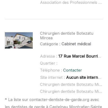
Association des Professionnels de la Maison de Santé Pluri Profe ouvert dimanche :
Chirurgien dentiste Botezatu
Mircea
Catégorie :
Cabinet médical
Adresse :
17 Rue Marcel Bourrières, 46800 Montcuq
Quartier :
Téléphone :
Contacter
Site internet :
Aucun site internet connu
Chirurgien dentiste Botezatu Mircea à domicile :
Chirurgien dentiste Botezatu Mircea ouvert dimanche :
* La liste sur contacter-dentiste-de-garde.org avec
les dentistes de garde à Castelnau Montratier-Sainte