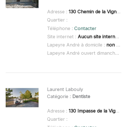
Adresse :
130 Chemin de la Vignasse, 46230 Lalbenque
Quartier :
Téléphone :
Contacter
Site internet :
Aucun site internet connu
Lapeyre André à domicile :
non renseigné
Lapeyre André ouvert dimanche :
no
Laurent Labouly
Catégorie :
Dentiste
Adresse :
130 Impasse de la Vignasse, 46230 Lalbenque
Quartier :