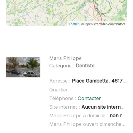
Leaflet
| © OpenStreetMap contributors
Maris Philippe
Catégorie :
Dentiste
Adresse :
Place Gambetta, 46170 Castelnau-Montratier-Sainte-Alauzie
Quartier :
Téléphone :
Contacter
Site internet :
Aucun site internet connu
Maris Philippe à domicile :
non renseigné
Maris Philippe ouvert dimanche :
no