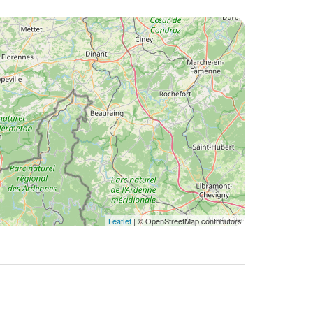
Leaflet
| © OpenStreetMap contributors