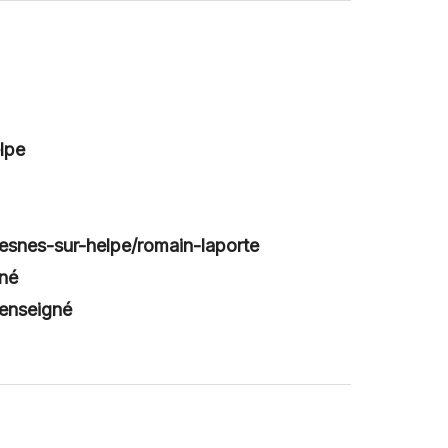
lpe
vesnes-sur-helpe/romain-laporte
gné
renseigné