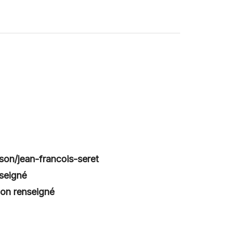
rson/jean-francois-seret
seigné
on renseigné