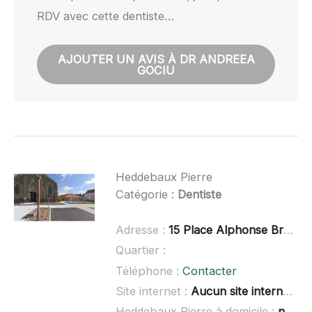
RDV avec cette dentiste…
AJOUTER UN AVIS À DR ANDREEA
GOCIU
Heddebaux Pierre
Catégorie :
Dentiste
Adresse :
15 Place Alphonse Bray, 59123 Bray-Dunes
Quartier :
Téléphone :
Contacter
Site internet :
Aucun site internet connu
Heddebaux Pierre à domicile :
non renseigné