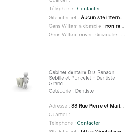
Quartier :
Téléphone :
Contacter
Site internet :
Aucun site internet connu
Gens William à domicile :
non renseigné
Gens William ouvert dimanche :
non 
Cabinet dentaire Drs Ranson
Sebille et Poncelet - Dentiste
Grand
Catégorie :
Dentiste
Adresse :
88 Rue Pierre et Marie Curie, 59760 Grande-Synthe
Quartier :
Téléphone :
Contacter
Site internet :
https://dentistes-ranson-et-sebille.fr/