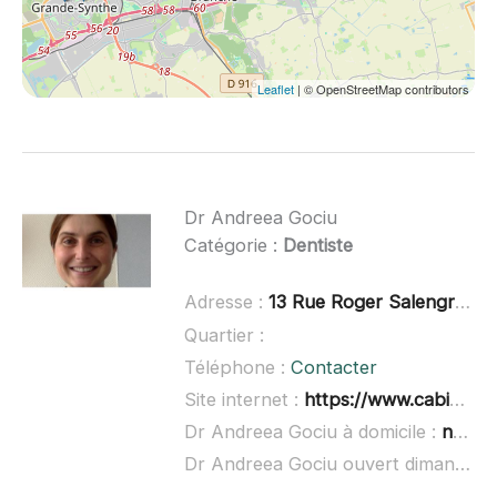
Leaflet
| © OpenStreetMap contributors
Dr Andreea Gociu
Catégorie :
Dentiste
Adresse :
13 Rue Roger Salengro, 59123 Bray-Dunes
Quartier :
Téléphone :
Contacter
Site internet :
https://www.cabinetdentairebray-dunes.fr/
Dr Andreea Gociu à domicile :
non renseigné
Dr Andreea Gociu ouvert dimanche :