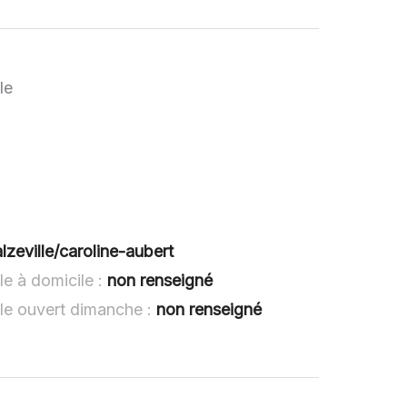
le
lzeville/caroline-aubert
le à domicile :
non renseigné
lle ouvert dimanche :
non renseigné