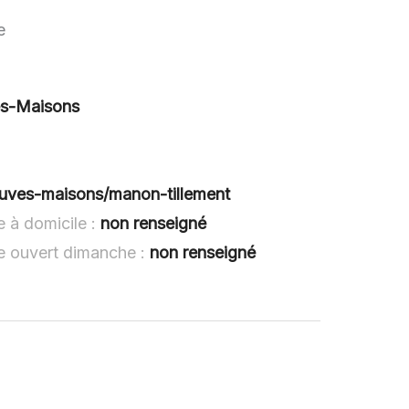
e
es-Maisons
neuves-maisons/manon-tillement
 à domicile :
non renseigné
e ouvert dimanche :
non renseigné