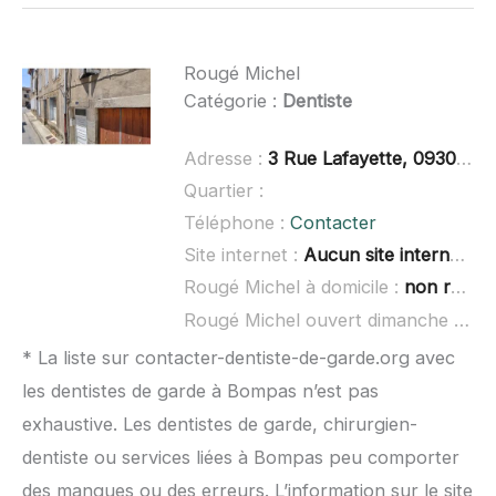
Rougé Michel
Catégorie :
Dentiste
Adresse :
3 Rue Lafayette, 09300 Lavelanet
Quartier :
Téléphone :
Contacter
Site internet :
Aucun site internet connu
Rougé Michel à domicile :
non renseigné
Rougé Michel ouvert dimanche :
non
* La liste sur contacter-dentiste-de-garde.org avec
les dentistes de garde à Bompas n’est pas
exhaustive. Les dentistes de garde, chirurgien-
dentiste ou services liées à Bompas peu comporter
des manques ou des erreurs. L’information sur le site