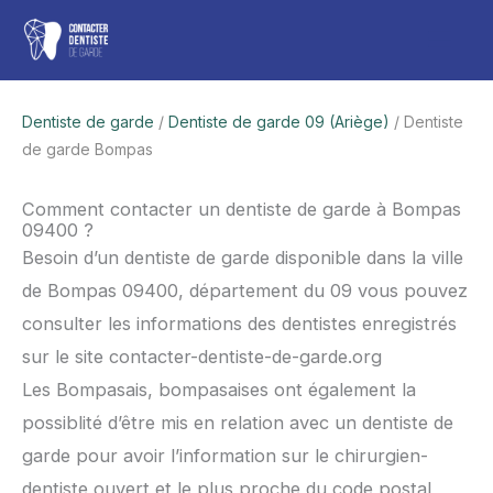
Aller
Men
au
contenu
princ
Dentiste de garde
/
Dentiste de garde 09 (Ariège)
/ Dentiste
de garde Bompas
Comment contacter un dentiste de garde à Bompas
09400 ?
Besoin d’un dentiste de garde disponible dans la ville
de Bompas 09400, département du 09 vous pouvez
consulter les informations des dentistes enregistrés
sur le site contacter-dentiste-de-garde.org
Les Bompasais, bompasaises ont également la
possiblité d’être mis en relation avec un dentiste de
garde pour avoir l’information sur le chirurgien-
dentiste ouvert et le plus proche du code postal