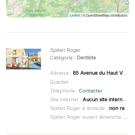
Leaflet
| © OpenStreetMap contributors
Spiteri Roger
Catégorie :
Dentiste
Adresse :
85 Avenue du Haut Vernet, 66430 Bompas
Quartier :
Téléphone :
Contacter
Site internet :
Aucun site internet connu
Spiteri Roger à domicile :
non renseigné
Spiteri Roger ouvert dimanche :
non