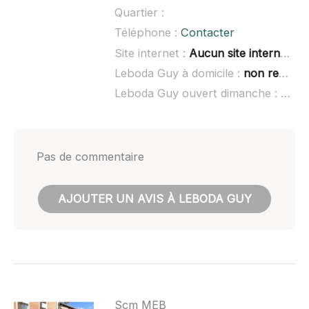
Quartier :
Téléphone :
Contacter
Site internet :
Aucun site internet connu
Leboda Guy à domicile :
non renseigné
Leboda Guy ouvert dimanche :
non 
Pas de commentaire
AJOUTER UN AVIS À LEBODA GUY
Scm MEB