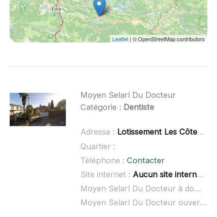
Leaflet
| © OpenStreetMap contributors
Moyen Selarl Du Docteur
Catégorie :
Dentiste
Adresse :
Lotissement Les Côteaux du Sou, 11240 Belvèze-du-Razès
Quartier :
Téléphone :
Contacter
Site internet :
Aucun site internet connu
Moyen Selarl Du Docteur à domicile :
Moyen Selarl Du Docteur ouvert dimanche :