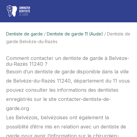
Aller
Men
au
contenu
princ
Dentiste de garde
/
Dentiste de garde 11 (Aude)
/ Dentiste de
garde Belvèze-du-Razès
Comment contacter un dentiste de garde à Belvèze-
du-Razès 11240 ?
Besoin d’un dentiste de garde disponible dans la ville
de Belvèze-du-Razès 11240, département du 11 vous
pouvez consulter les informations des dentistes
enregistrés sur le site contacter-dentiste-de-
garde.org
Les Belvézois, belvézoises ont également la
possiblité d’être mis en relation avec un dentiste de
garde pour avoir l’information sur le chirurgien-