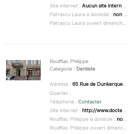
Site internet :
Aucun site internet connu
Patrascu Laura à domicile :
non renseigné
Patrascu Laura ouvert dimanche :
n
Rouffiac Philippe
Catégorie :
Dentiste
Adresse :
65 Rue de Dunkerque, 11400 Castelnaudary
Quartier :
Téléphone :
Contacter
Site internet :
http://www.docteur-rouffiac-philippe.chirurgiens-dentistes.fr/
Rouffiac Philippe à domicile :
non renseigné
Rouffiac Philippe ouvert dimanche :