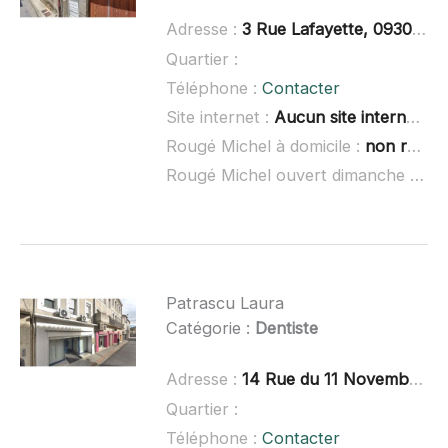
Adresse :
3 Rue Lafayette, 09300 Lavelanet
Quartier :
Téléphone :
Contacter
Site internet :
Aucun site internet connu
Rougé Michel à domicile :
non renseigné
Rougé Michel ouvert dimanche :
non
Patrascu Laura
Catégorie :
Dentiste
Adresse :
14 Rue du 11 Novembre, 11400 Castelnaudary
Quartier :
Téléphone :
Contacter