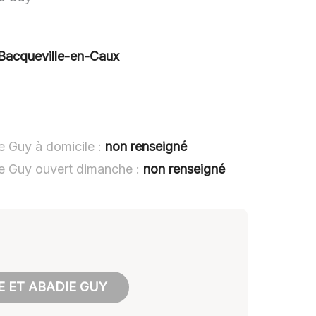
 Bacqueville-en-Caux
e Guy à domicile :
non renseigné
ie Guy ouvert dimanche :
non renseigné
E ET ABADIE GUY