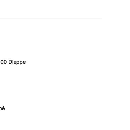
200 Dieppe
né