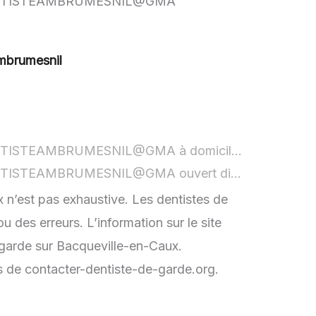
DVDENTISTEAMBRUMESNIL@GMA
mbrumesnil
Dentiste Ambrumesnil - Dr Sami Lhaiba RDVDENTISTEAMBRUMESNIL@GMA à domicile :
non rensei
Dentiste Ambrumesnil - Dr Sami Lhaiba RDVDENTISTEAMBRUMESNIL@GMA ouvert dimanche :
non 
 n’est pas exhaustive. Les dentistes de
des erreurs. L’information sur le site
 garde sur Bacqueville-en-Caux.
rs de contacter-dentiste-de-garde.org.