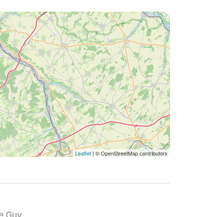
Leaflet
| © OpenStreetMap contributors
ie Guy