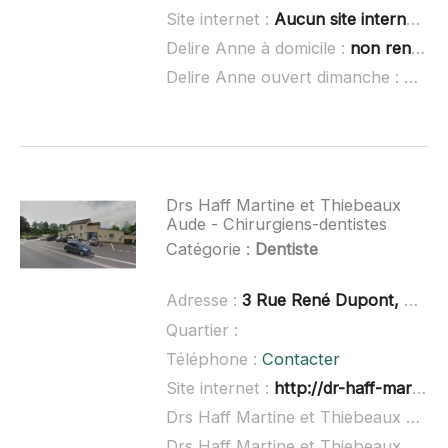
Site internet :
Aucun site internet connu
Delire Anne à domicile :
non renseigné
Delire Anne ouvert dimanche :
non r
Drs Haff Martine et Thiebeaux
Aude - Chirurgiens-dentistes
Catégorie :
Dentiste
Adresse :
3 Rue René Dupont, 08090 Tournes
Quartier :
Téléphone :
Contacter
Site internet :
http://dr-haff-martine.chirurgiens-dentistes.fr/
Drs Haff Martine et Thiebeaux Aude - Chirurgiens-dentistes à domicile :
Drs Haff Martine et Thiebeaux Aude - Chirurgiens-dentistes ouvert dimanche :