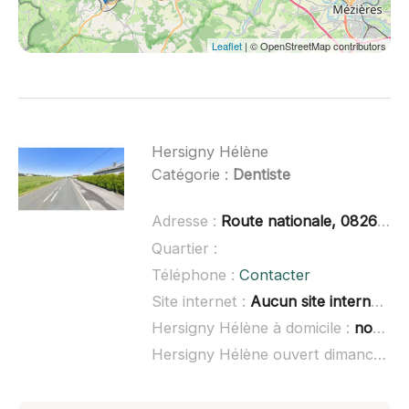
Leaflet
| © OpenStreetMap contributors
Hersigny Hélène
Catégorie :
Dentiste
Adresse :
Route nationale, 08260 Auvillers-les-Forges
Quartier :
Téléphone :
Contacter
Site internet :
Aucun site internet connu
Hersigny Hélène à domicile :
non renseigné
Hersigny Hélène ouvert dimanche :