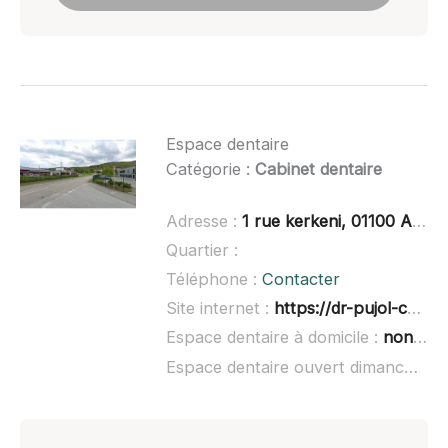
Espace dentaire
Catégorie :
Cabinet dentaire
Adresse :
1 rue kerkeni, 01100 Arbent
Quartier :
Téléphone :
Contacter
Site internet :
https://dr-pujol-christian.chirurgiens-dentistes.fr/le-cabinet
Espace dentaire à domicile :
non renseigné
Espace dentaire ouvert dimanche :
n