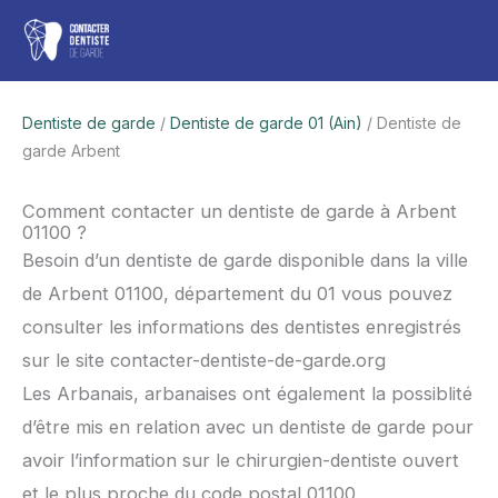
Aller
Men
au
contenu
princ
Dentiste de garde
/
Dentiste de garde 01 (Ain)
/ Dentiste de
garde Arbent
Comment contacter un dentiste de garde à Arbent
01100 ?
Besoin d’un dentiste de garde disponible dans la ville
de Arbent 01100, département du 01 vous pouvez
consulter les informations des dentistes enregistrés
sur le site contacter-dentiste-de-garde.org
Les Arbanais, arbanaises ont également la possiblité
d’être mis en relation avec un dentiste de garde pour
avoir l’information sur le chirurgien-dentiste ouvert
et le plus proche du code postal 01100.