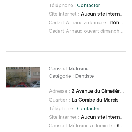
Téléphone :
Contacter
Site internet :
Aucun site internet connu
Cadart Arnaud à domicile :
non renseigné
Cadart Arnaud ouvert dimanche :
no
Gausset Mélusine
Catégorie :
Dentiste
Adresse :
2 Avenue du Cimetière, 39200 Saint-Claude
Quartier :
La Combe du Marais
Téléphone :
Contacter
Site internet :
Aucun site internet connu
Gausset Mélusine à domicile :
non renseigné