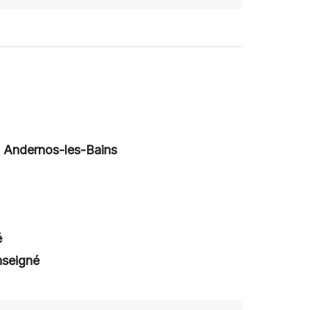
0 Andernos-les-Bains
é
nseigné