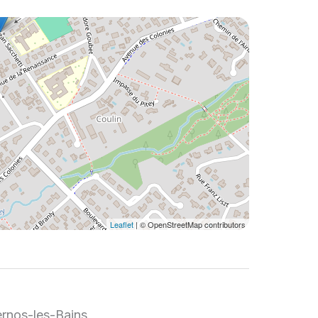
Leaflet
| © OpenStreetMap contributors
rnos-les-Bains