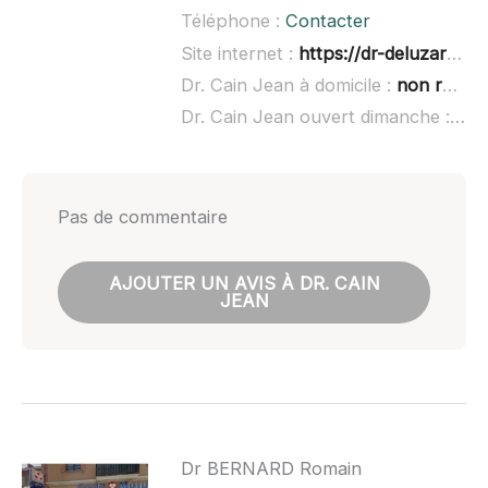
Téléphone :
Contacter
Site internet :
https://dr-deluzarche-severine.chirurgiens-dentistes.fr/
Dr. Cain Jean à domicile :
non renseigné
Dr. Cain Jean ouvert dimanche :
non
Pas de commentaire
AJOUTER UN AVIS À DR. CAIN
JEAN
Dr BERNARD Romain