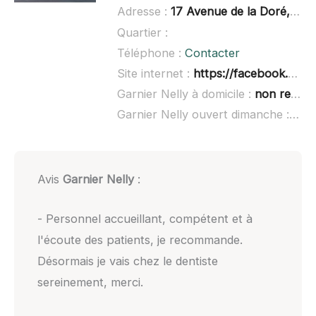
Adresse :
17 Avenue de la Doré, 63600 Ambert
Quartier :
Téléphone :
Contacter
Site internet :
https://facebook.com/drgarniernelly/
Garnier Nelly à domicile :
non renseigné
Garnier Nelly ouvert dimanche :
non
Avis
Garnier Nelly
:
- Personnel accueillant, compétent et à
l'écoute des patients, je recommande.
Désormais je vais chez le dentiste
sereinement, merci.