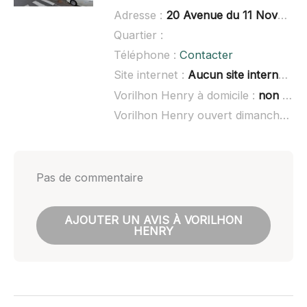
Adresse :
20 Avenue du 11 Novembre, 63600 Ambert
Quartier :
Téléphone :
Contacter
Site internet :
Aucun site internet connu
Vorilhon Henry à domicile :
non renseigné
Vorilhon Henry ouvert dimanche :
no
Pas de commentaire
AJOUTER UN AVIS À VORILHON
HENRY