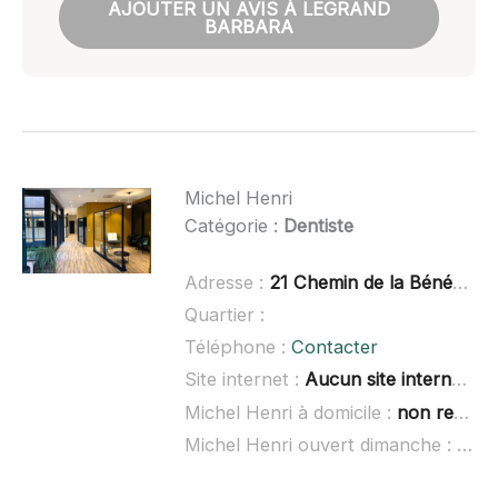
AJOUTER UN AVIS À LEGRAND
BARBARA
Michel Henri
Catégorie :
Dentiste
Adresse :
21 Chemin de la Bénédiction, 42170 Saint-Just-Saint-Rambert
Quartier :
Téléphone :
Contacter
Site internet :
Aucun site internet connu
Michel Henri à domicile :
non renseigné
Michel Henri ouvert dimanche :
non 