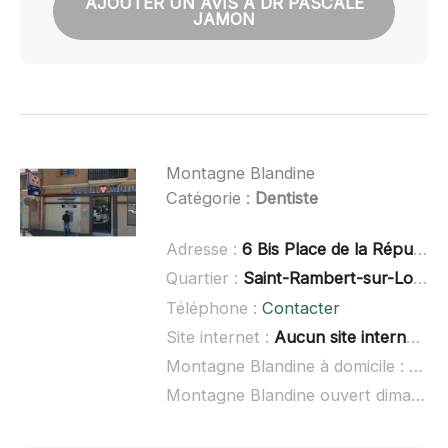
AJOUTER UN AVIS À DR PASCALE
JAMON
Montagne Blandine
Catégorie :
Dentiste
Adresse :
6 Bis Place de la République, 42170 Saint-Just-Saint-Rambert
Quartier :
Saint-Rambert-sur-Loire
Téléphone :
Contacter
Site internet :
Aucun site internet connu
Montagne Blandine à domicile :
non 
Montagne Blandine ouvert dimanche :