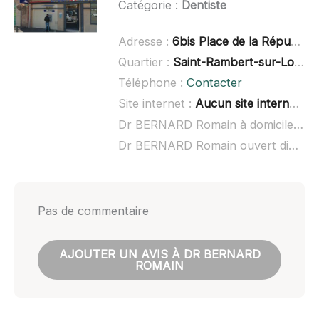
Catégorie :
Dentiste
Adresse :
6bis Place de la République, 42170 Saint-Just-Saint-Rambert
Quartier :
Saint-Rambert-sur-Loire
Téléphone :
Contacter
Site internet :
Aucun site internet connu
Dr BERNARD Romain à domicile :
no
Dr BERNARD Romain ouvert dimanche :
Pas de commentaire
AJOUTER UN AVIS À DR BERNARD
ROMAIN