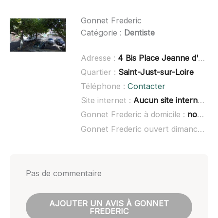
Gonnet Frederic
Catégorie :
Dentiste
Adresse :
4 Bis Place Jeanne d'Arc, 42170 Saint-Just-Saint-Rambert
Quartier :
Saint-Just-sur-Loire
Téléphone :
Contacter
Site internet :
Aucun site internet connu
Gonnet Frederic à domicile :
non renseigné
Gonnet Frederic ouvert dimanche :
n
Pas de commentaire
AJOUTER UN AVIS À GONNET
FREDERIC