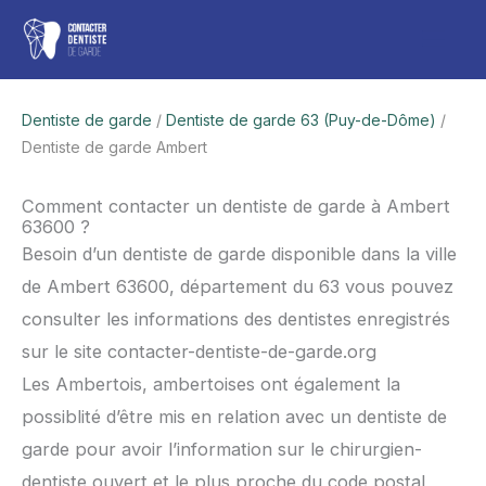
Aller
Men
au
contenu
princ
Dentiste de garde
/
Dentiste de garde 63 (Puy-de-Dôme)
/
Dentiste de garde Ambert
Comment contacter un dentiste de garde à Ambert
63600 ?
Besoin d’un dentiste de garde disponible dans la ville
de Ambert 63600, département du 63 vous pouvez
consulter les informations des dentistes enregistrés
sur le site contacter-dentiste-de-garde.org
Les Ambertois, ambertoises ont également la
possiblité d’être mis en relation avec un dentiste de
garde pour avoir l’information sur le chirurgien-
dentiste ouvert et le plus proche du code postal