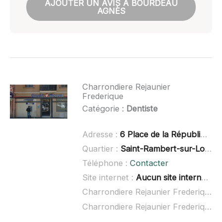
AJOUTER UN AVIS À BOURDEAU
AGNÈS
Charrondiere Rejaunier
Frederique
Catégorie :
Dentiste
Adresse :
6 Place de la République, 42170 Saint-Just-Saint-Rambert
Quartier :
Saint-Rambert-sur-Loire
Téléphone :
Contacter
Site internet :
Aucun site internet connu
Charrondiere Rejaunier Frederique à domicile :
Charrondiere Rejaunier Frederique ouvert dimanche :