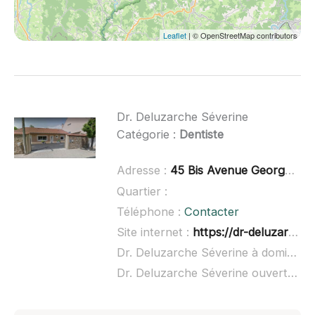
Leaflet
| © OpenStreetMap contributors
Dr. Deluzarche Séverine
Catégorie :
Dentiste
Adresse :
45 Bis Avenue Georges Clemenceau, 63600 Ambert
Quartier :
Téléphone :
Contacter
Site internet :
https://dr-deluzarche-severine.chirurgiens-dentistes.fr/
Dr. Deluzarche Séverine à domicile :
Dr. Deluzarche Séverine ouvert dimanche :