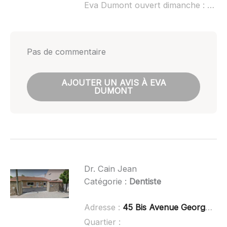
Eva Dumont ouvert dimanche :
non 
Pas de commentaire
AJOUTER UN AVIS À EVA
DUMONT
Dr. Cain Jean
Catégorie :
Dentiste
Adresse :
45 Bis Avenue Georges Clemenceau, 63600 Ambert
Quartier :