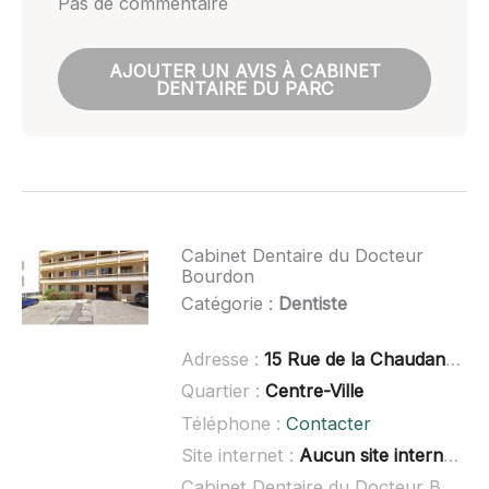
Pas de commentaire
AJOUTER UN AVIS À CABINET
DENTAIRE DU PARC
Cabinet Dentaire du Docteur
Bourdon
Catégorie :
Dentiste
Adresse :
15 Rue de la Chaudanne, 73100 Aix-les-Bains
Quartier :
Centre-Ville
Téléphone :
Contacter
Site internet :
Aucun site internet connu
Cabinet Dentaire du Docteur Bourdon à domicile :