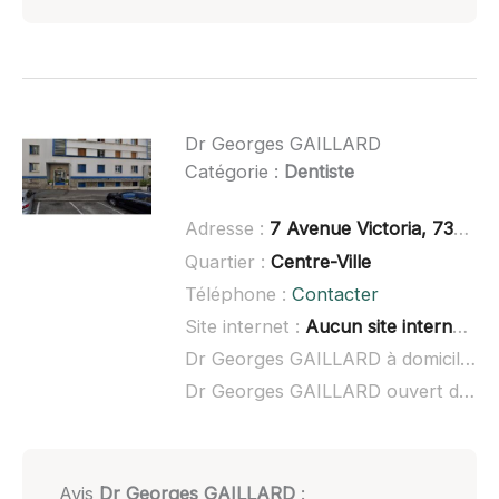
Dr Georges GAILLARD
Catégorie :
Dentiste
Adresse :
7 Avenue Victoria, 73100 Aix-les-Bains
Quartier :
Centre-Ville
Téléphone :
Contacter
Site internet :
Aucun site internet connu
Dr Georges GAILLARD à domicile :
n
Dr Georges GAILLARD ouvert dimanche :
Avis
Dr Georges GAILLARD
: