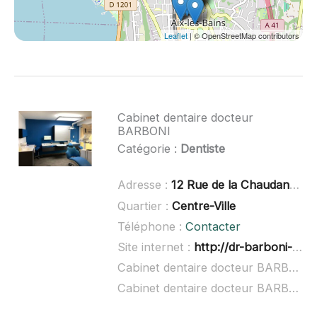
Leaflet
| © OpenStreetMap contributors
Cabinet dentaire docteur
BARBONI
Catégorie :
Dentiste
Adresse :
12 Rue de la Chaudanne, 73100 Aix-les-Bains
Quartier :
Centre-Ville
Téléphone :
Contacter
Site internet :
http://dr-barboni-severine.chirurgiens-dentistes.fr/
Cabinet dentaire docteur BARBONI à domicile :
Cabinet dentaire docteur BARBONI ouvert dimanche :