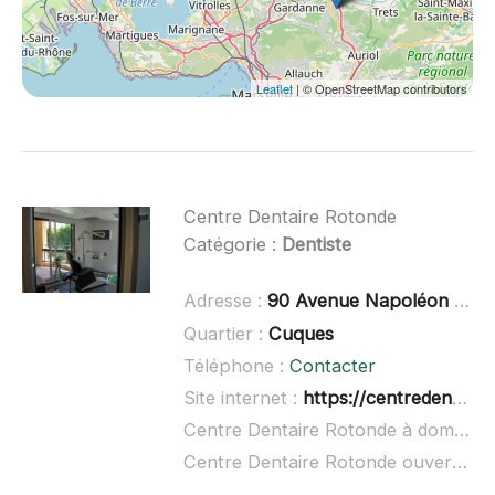
Leaflet
| © OpenStreetMap contributors
Centre Dentaire Rotonde
Catégorie :
Dentiste
Adresse :
90 Avenue Napoléon Bonaparte, 13100 Aix-en-Provence
Quartier :
Cuques
Téléphone :
Contacter
Site internet :
https://centredentairerotonde.fr/
Centre Dentaire Rotonde à domicile :
Centre Dentaire Rotonde ouvert dimanche :