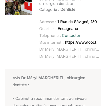
chirurgien dentiste
Catégorie :
Dentiste
Adresse :
1 Rue de Sévigné, 13090 Aix-en-Provence
Quartier :
Encagnane
Téléphone :
Contacter
Site internet :
https://www.doctolib.fr/dentiste/aix-en-provence/margheriti-meryl
Dr Méryl MARGHERITI , chirurgien dentiste à domicile :
Dr Méryl MARGHERITI , chirurgien dentiste ouvert dimanche :
Avis
Dr Méryl MARGHERITI , chirurgien
dentiste
:
- Cabinet à recommander tant au niveau
des soins pratiqués avec compétence et